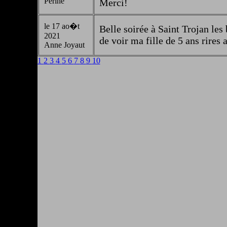
Périne
Merci!
le 17 ao�t
Belle soirée à Saint Trojan les 
2021
de voir ma fille de 5 ans rires 
Anne Joyaut
1
2
3
4
5
6
7
8
9
10